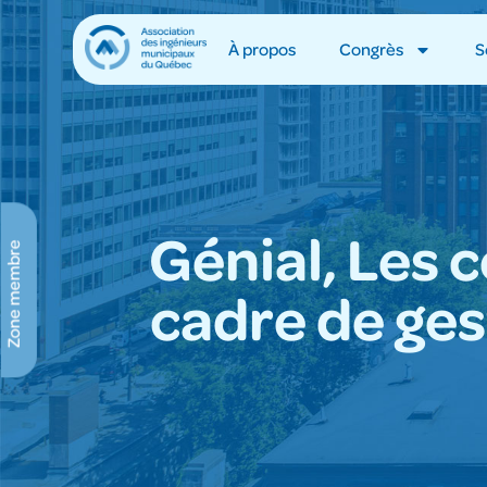
À propos
Congrès
S
Génial, Les 
Zone membre
cadre de ges