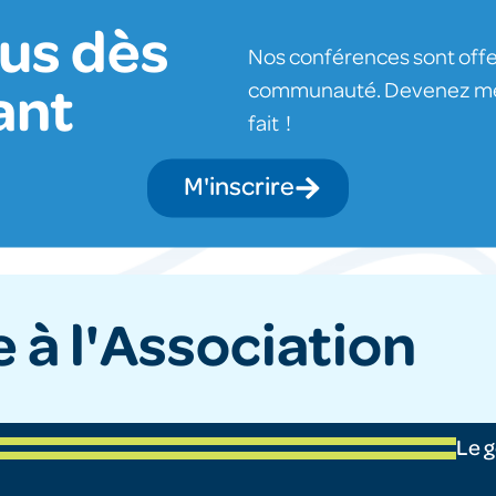
ous dès
Nos conférences sont off
communauté. Devenez memb
ant
fait !
M'inscrire
 à l'Association
Le g